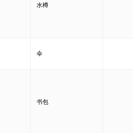
水樽
伞
书包