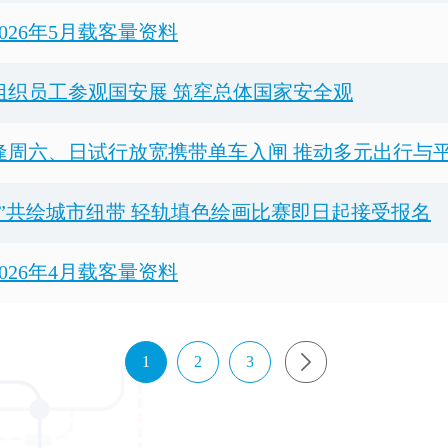
026年5月载客量资料
组织员工参观国安展 筑窂总体国家安全观
逢周六、日试行放宽携带单车入闸 推动多元出行与
行”共绘城市纽带 轻轨填色绘画比赛即日起接受报名
026年4月载客量资料
1
2
3