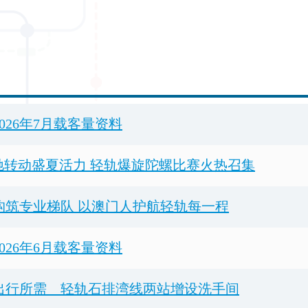
026年7月载客量资料
疾驰转动盛夏活力 轻轨爆旋陀螺比赛火热召集
构筑专业梯队 以澳门人护航轻轨每一程
026年6月载客量资料
出行所需 轻轨石排湾线两站增设洗手间