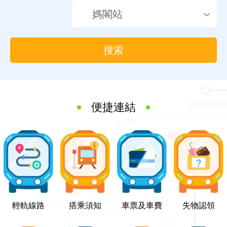
搜索
便捷連結
輕軌線路
搭乘須知
車票及車費
失物認領