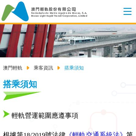
澳門輕軌
乘客資訊
搭乘須知
搭乘須知
輕軌營運範圍應遵事項
根據第18/2019號法律
《輕軌交通系統法》
第